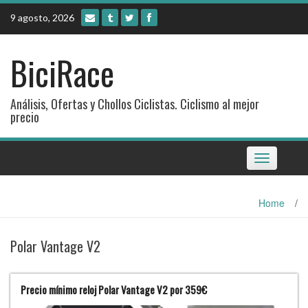
Skip
9 agosto, 2026
to
content
BiciRace
Análisis, Ofertas y Chollos Ciclistas. Ciclismo al mejor
precio
Toggle
navigation
Home
/
Polar Vantage V2
Precio mínimo reloj Polar Vantage V2 por 359€