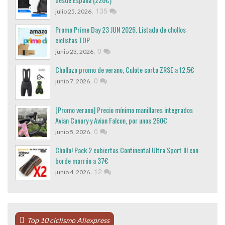
,
135
julio 25, 2026
Promo Prime Day 23 JUN 2026. Listado de chollos
ciclistas TOP
,
0
junio 23, 2026
Chollazo promo de verano, Culote corto ZRSE a 12,5€
,
0
junio 7, 2026
[Promo verano] Precio mínimo manillares integrados
Avian Canary y Avian Falcon, por unos 260€
,
0
junio 5, 2026
Chollo! Pack 2 cubiertas Continental Ultra Sport III con
borde marrón a 37€
,
12
junio 4, 2026
Top 10 ciclismo Aliexpress