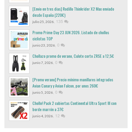
[Envio en tres dias] Rodillo Thinkrider X2 Max enviado
desde España (220€)
,
135
julio 25, 2026
Promo Prime Day 23 JUN 2026. Listado de chollos
ciclistas TOP
,
0
junio 23, 2026
Chollazo promo de verano, Culote corto ZRSE a 12,5€
,
0
junio 7, 2026
[Promo verano] Precio mínimo manillares integrados
Avian Canary y Avian Falcon, por unos 260€
,
0
junio 5, 2026
Chollo! Pack 2 cubiertas Continental Ultra Sport III con
borde marrón a 37€
,
12
junio 4, 2026