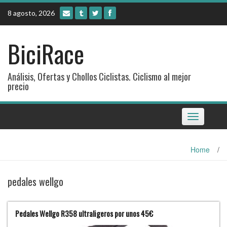
Skip
8 agosto, 2026
to
content
BiciRace
Análisis, Ofertas y Chollos Ciclistas. Ciclismo al mejor
precio
Toggle
navigation
Home
/
pedales wellgo
Pedales Wellgo R358 ultraligeros por unos 45€