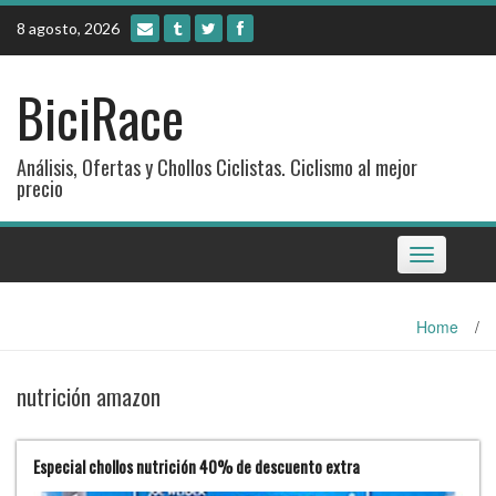
Skip
8 agosto, 2026
to
content
BiciRace
Análisis, Ofertas y Chollos Ciclistas. Ciclismo al mejor
precio
Toggle
navigation
Home
/
nutrición amazon
Especial chollos nutrición 40% de descuento extra