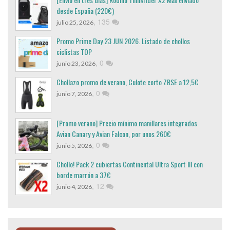
desde España (220€)
,
135
julio 25, 2026
Promo Prime Day 23 JUN 2026. Listado de chollos
ciclistas TOP
,
0
junio 23, 2026
Chollazo promo de verano, Culote corto ZRSE a 12,5€
,
0
junio 7, 2026
[Promo verano] Precio mínimo manillares integrados
Avian Canary y Avian Falcon, por unos 260€
,
0
junio 5, 2026
Chollo! Pack 2 cubiertas Continental Ultra Sport III con
borde marrón a 37€
,
12
junio 4, 2026