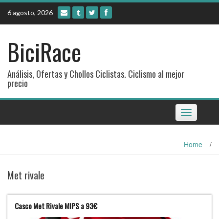
Skip
6 agosto, 2026
to
content
BiciRace
Análisis, Ofertas y Chollos Ciclistas. Ciclismo al mejor
precio
Toggle
navigation
Home
/
Met rivale
Casco Met Rivale MIPS a 93€