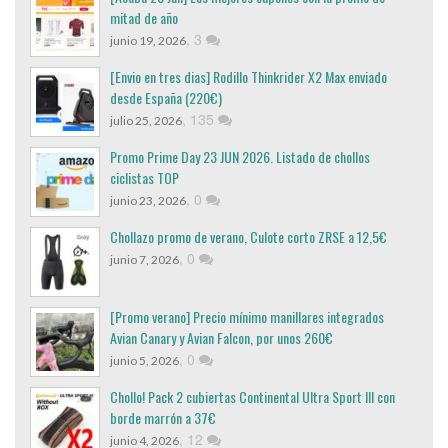
mitad de año
,
3
junio 19, 2026
[Envio en tres dias] Rodillo Thinkrider X2 Max enviado
desde España (220€)
,
135
julio 25, 2026
Promo Prime Day 23 JUN 2026. Listado de chollos
ciclistas TOP
,
0
junio 23, 2026
Chollazo promo de verano, Culote corto ZRSE a 12,5€
,
0
junio 7, 2026
[Promo verano] Precio mínimo manillares integrados
Avian Canary y Avian Falcon, por unos 260€
,
0
junio 5, 2026
Chollo! Pack 2 cubiertas Continental Ultra Sport III con
borde marrón a 37€
,
12
junio 4, 2026