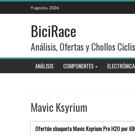
Skip
9 agosto, 2026
to
content
BiciRace
Análisis, Ofertas y Chollos Cicli
ANÁLISIS
COMPONENTES
ELECTRÓNICA
Mavic Ksyrium
Ofertón chaqueta Mavic Ksyrium Pro H2O por 68