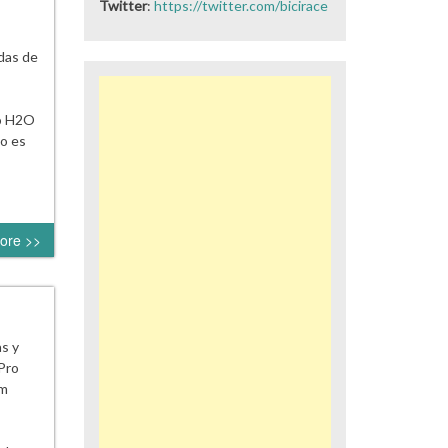
Twitter
:
https://twitter.com/bicirace
das de
ro H2O
co es
ore >>
s y
Pro
mm