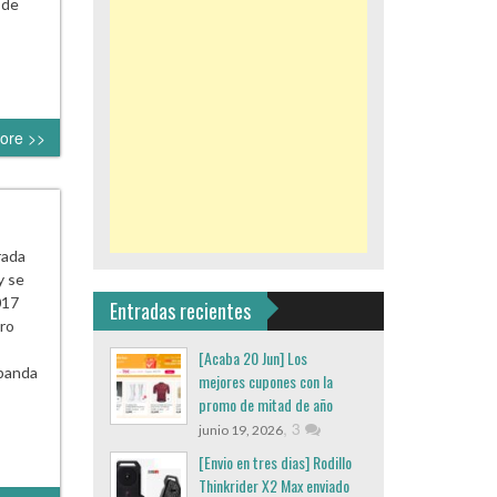
 de
ore >>
rada
y se
017
Entradas recientes
Pro
[Acaba 20 Jun] Los
 banda
mejores cupones con la
promo de mitad de año
,
3
junio 19, 2026
[Envio en tres dias] Rodillo
Thinkrider X2 Max enviado