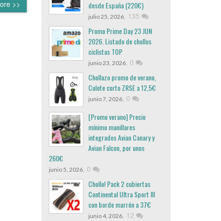
ore >>
desde España (220€)
,
135
julio 25, 2026
Promo Prime Day 23 JUN
2026. Listado de chollos
ciclistas TOP
,
0
junio 23, 2026
Chollazo promo de verano,
Culote corto ZRSE a 12,5€
,
0
junio 7, 2026
[Promo verano] Precio
mínimo manillares
integrados Avian Canary y
Avian Falcon, por unos
260€
,
0
junio 5, 2026
Chollo! Pack 2 cubiertas
Continental Ultra Sport III
con borde marrón a 37€
,
12
junio 4, 2026