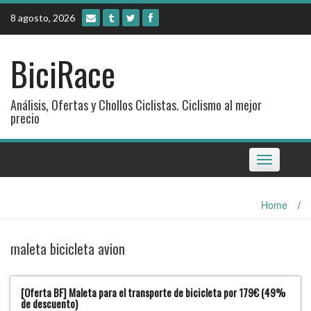
Skip
8 agosto, 2026
to
content
BiciRace
Análisis, Ofertas y Chollos Ciclistas. Ciclismo al mejor
precio
Toggle
navigation
Home
/
maleta bicicleta avion
[Oferta BF] Maleta para el transporte de bicicleta por 179€ (49%
de descuento)