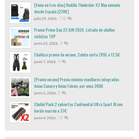
[Envio en tres dias] Rodillo Thinkrider X2 Max enviado
desde España (220€)
,
135
julio 25, 2026
Promo Prime Day 23 JUN 2026. Listado de chollos
ciclistas TOP
,
0
junio 23, 2026
Chollazo promo de verano, Culote corto ZRSE a 12,5€
,
0
junio 7, 2026
[Promo verano] Precio mínimo manillares integrados
Avian Canary y Avian Falcon, por unos 260€
,
0
junio 5, 2026
Chollo! Pack 2 cubiertas Continental Ultra Sport III con
borde marrón a 37€
,
12
junio 4, 2026