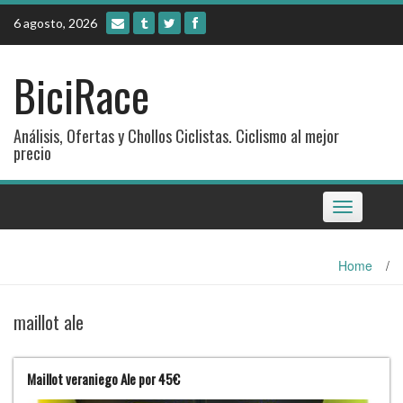
Skip
6 agosto, 2026
to
content
BiciRace
Análisis, Ofertas y Chollos Ciclistas. Ciclismo al mejor
precio
Toggle
navigation
Home
/
maillot ale
Maillot veraniego Ale por 45€