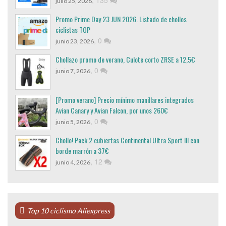
,
135
julio 25, 2026
Promo Prime Day 23 JUN 2026. Listado de chollos
ciclistas TOP
,
0
junio 23, 2026
Chollazo promo de verano, Culote corto ZRSE a 12,5€
,
0
junio 7, 2026
[Promo verano] Precio mínimo manillares integrados
Avian Canary y Avian Falcon, por unos 260€
,
0
junio 5, 2026
Chollo! Pack 2 cubiertas Continental Ultra Sport III con
borde marrón a 37€
,
12
junio 4, 2026
Top 10 ciclismo Aliexpress