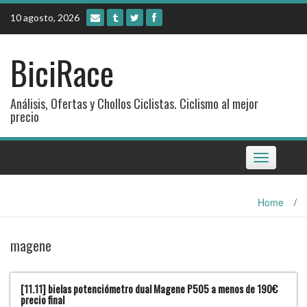
Skip
10 agosto, 2026
to
content
BiciRace
Análisis, Ofertas y Chollos Ciclistas. Ciclismo al mejor
precio
Toggle
navigation
Home
/
magene
[11.11] bielas potenciómetro dual Magene P505 a menos de 190€
precio final