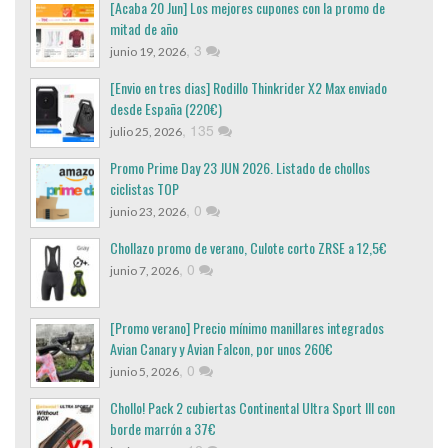
[Acaba 20 Jun] Los mejores cupones con la promo de
mitad de año
,
3
junio 19, 2026
[Envio en tres dias] Rodillo Thinkrider X2 Max enviado
desde España (220€)
,
135
julio 25, 2026
Promo Prime Day 23 JUN 2026. Listado de chollos
ciclistas TOP
,
0
junio 23, 2026
Chollazo promo de verano, Culote corto ZRSE a 12,5€
,
0
junio 7, 2026
[Promo verano] Precio mínimo manillares integrados
Avian Canary y Avian Falcon, por unos 260€
,
0
junio 5, 2026
Chollo! Pack 2 cubiertas Continental Ultra Sport III con
borde marrón a 37€