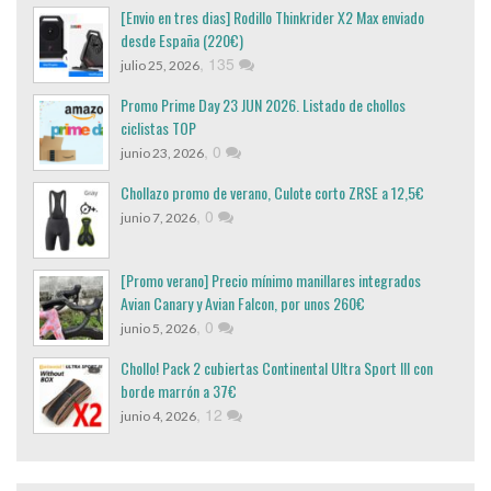
[Envio en tres dias] Rodillo Thinkrider X2 Max enviado
desde España (220€)
,
135
julio 25, 2026
Promo Prime Day 23 JUN 2026. Listado de chollos
ciclistas TOP
,
0
junio 23, 2026
Chollazo promo de verano, Culote corto ZRSE a 12,5€
,
0
junio 7, 2026
[Promo verano] Precio mínimo manillares integrados
Avian Canary y Avian Falcon, por unos 260€
,
0
junio 5, 2026
Chollo! Pack 2 cubiertas Continental Ultra Sport III con
borde marrón a 37€
,
12
junio 4, 2026