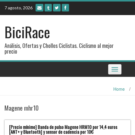
Skip
7 agosto, 2026
to
content
BiciRace
Análisis, Ofertas y Chollos Ciclistas. Ciclismo al mejor
precio
Toggle
navigation
Home
/
Magene mhr10
[Precio mínimo] Banda de pulso Magene HRM10 por 14,4 euros
[ANT+ y Bluetooth] y sensor de cadencia por 10€