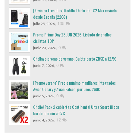
[Envio en tres dias] Rodillo Thinkrider X2 Max enviado
desde España (220€)
,
135
julio 25, 2026
Promo Prime Day 23 JUN 2026. Listado de chollos
ciclistas TOP
,
0
junio 23, 2026
Chollazo promo de verano, Culote corto ZRSE a 12,5€
,
0
junio 7, 2026
[Promo verano] Precio mínimo manillares integrados
Avian Canary y Avian Falcon, por unos 260€
,
0
junio 5, 2026
Chollo! Pack 2 cubiertas Continental Ultra Sport III con
borde marrón a 37€
,
12
junio 4, 2026