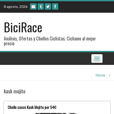
Skip
8 agosto, 2026
to
content
BiciRace
Análisis, Ofertas y Chollos Ciclistas. Ciclismo al mejor
precio
Toggle
navigation
Home
/
kask mojito
Chollo casco Kask Mojito por 54€