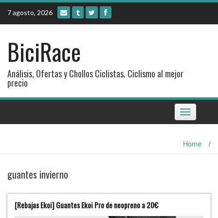
Skip
7 agosto, 2026
to
content
BiciRace
Análisis, Ofertas y Chollos Ciclistas. Ciclismo al mejor
precio
Toggle
navigation
Home
/
guantes invierno
[Rebajas Ekoi] Guantes Ekoi Pro de neopreno a 20€