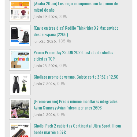
[Acaba 20 Jun] Los mejores cupones con la promo de
mitad de año
,
3
junio 19, 2026
[Envio en tres dias] Rodillo Thinkrider X2 Max enviado
desde España (220€)
,
135
julio 25, 2026
Promo Prime Day 23 JUN 2026. Listado de chollos
ciclistas TOP
,
0
junio 23, 2026
Chollazo promo de verano, Culote corto ZRSE a 12,5€
,
0
junio 7, 2026
[Promo verano] Precio mínimo manillares integrados
Avian Canary y Avian Falcon, por unos 260€
,
0
junio 5, 2026
Chollo! Pack 2 cubiertas Continental Ultra Sport III con
borde marrón a 37€