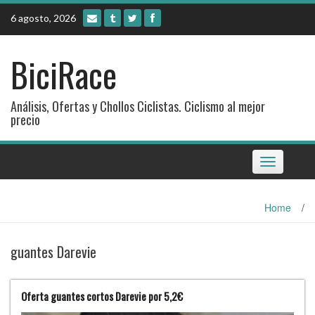
Skip
6 agosto, 2026
to
content
BiciRace
Análisis, Ofertas y Chollos Ciclistas. Ciclismo al mejor
precio
Toggle
navigation
Home
/
guantes Darevie
Oferta guantes cortos Darevie por 5,2€