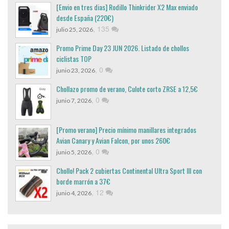
[Envio en tres dias] Rodillo Thinkrider X2 Max enviado
desde España (220€)
,
135
julio 25, 2026
Promo Prime Day 23 JUN 2026. Listado de chollos
ciclistas TOP
,
0
junio 23, 2026
Chollazo promo de verano, Culote corto ZRSE a 12,5€
,
0
junio 7, 2026
[Promo verano] Precio mínimo manillares integrados
Avian Canary y Avian Falcon, por unos 260€
,
0
junio 5, 2026
Chollo! Pack 2 cubiertas Continental Ultra Sport III con
borde marrón a 37€
,
12
junio 4, 2026