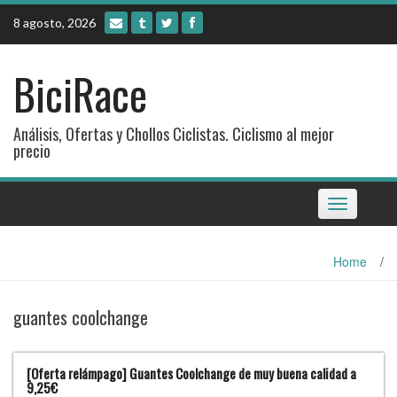
Skip
8 agosto, 2026
to
content
BiciRace
Análisis, Ofertas y Chollos Ciclistas. Ciclismo al mejor
precio
Toggle
navigation
Home
/
guantes coolchange
[Oferta relámpago] Guantes Coolchange de muy buena calidad a
9,25€