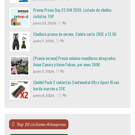
Promo Prime Day 23 JUN 2026. Listado de chollos
ciclistas TOP
,
0
junio 23, 2026
Chollazo promo de verano, Culote corto ZRSE a 12,5€
,
0
junio 7, 2026
[Promo verano] Precio mínimo manillares integrados
Avian Canary y Avian Falcon, por unos 260€
,
0
junio 5, 2026
Chollo! Pack 2 cubiertas Continental Ultra Sport III con
borde marrón a 37€
,
12
junio 4, 2026
Top 10 ciclismo Aliexpress