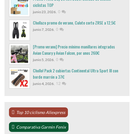
ciclistas TOP
,
0
junio 23, 2026
Chollazo promo de verano, Culote corto ZRSE a 12,5€
,
0
junio 7, 2026
[Promo verano] Precio mínimo manillares integrados
Avian Canary y Avian Falcon, por unos 260€
,
0
junio 5, 2026
Chollo! Pack 2 cubiertas Continental Ultra Sport III con
borde marrón a 37€
,
12
junio 4, 2026
Top 10 ciclismo Aliexpress
Comparativa Garmin Fenix