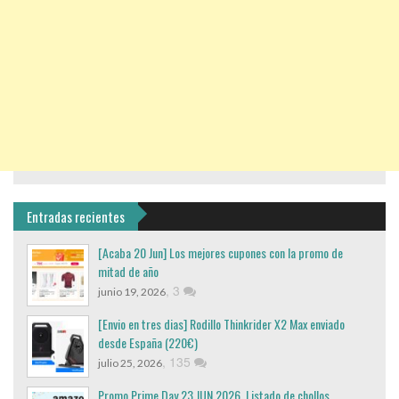
Entradas recientes
[Acaba 20 Jun] Los mejores cupones con la promo de
mitad de año
,
3
junio 19, 2026
[Envio en tres dias] Rodillo Thinkrider X2 Max enviado
desde España (220€)
,
135
julio 25, 2026
Promo Prime Day 23 JUN 2026. Listado de chollos