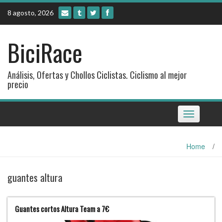
Skip
8 agosto, 2026
to
content
BiciRace
Análisis, Ofertas y Chollos Ciclistas. Ciclismo al mejor
precio
Toggle
navigation
Home
/
guantes altura
Guantes cortos Altura Team a 7€