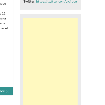
Twitter
:
https://twitter.com/bicirace
nuevo
e 11
mejor
iene
ber el
ore >>