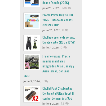
desde España (220€)
,
135
julio 25, 2026
Promo Prime Day 23 JUN
2026. Listado de chollos
ciclistas TOP
,
0
junio 23, 2026
Chollazo promo de verano,
Culote corto ZRSE a 12,5€
,
0
junio 7, 2026
[Promo verano] Precio
mínimo manillares
integrados Avian Canary y
Avian Falcon, por unos
260€
,
0
junio 5, 2026
Chollo! Pack 2 cubiertas
Continental Ultra Sport III
con borde marrón a 37€
,
12
junio 4, 2026