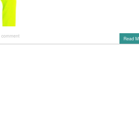
 comment
Read M