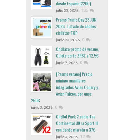
desde España (220€)
,
135
julio 25, 2026
Promo Prime Day 23 JUN
2026. Listado de chollos
ciclistas TOP
,
0
junio 23, 2026
Chollazo promo de verano,
Culote corto ZRSE a 12,5€
,
0
junio 7, 2026
[Promo verano] Precio
mínimo manillares
integrados Avian Canary y
Avian Falcon, por unos
260€
,
0
junio 5, 2026
Chollo! Pack 2 cubiertas
Continental Ultra Sport III
con borde marrón a 37€
,
12
junio 4, 2026