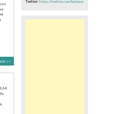
Twitter
:
https://twitter.com/bicirace
 con
 se
9€
a
ore >>
WEAR
llo
uk