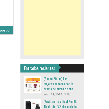
ore >>
Entradas recientes
[Acaba 20 Jun] Los
mejores cupones con la
promo de mitad de año
,
3
junio 19, 2026
[Envio en tres dias] Rodillo
Thinkrider X2 Max enviado