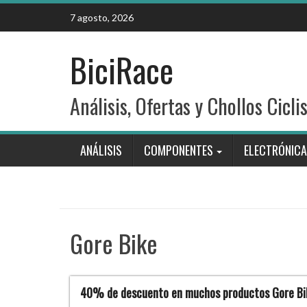
Skip
7 agosto, 2026
to
content
BiciRace
Análisis, Ofertas y Chollos Cicli
ANÁLISIS
COMPONENTES
ELECTRÓNICA
Gore Bike
40% de descuento en muchos productos Gore Bik