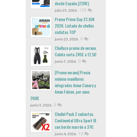
desde España (220€)
,
135
julio 25, 2026
Promo Prime Day 23 JUN
2026. Listado de chollos
ciclistas TOP
,
0
junio 23, 2026
Chollazo promo de verano,
Culote corto ZRSE a 12,5€
,
0
junio 7, 2026
[Promo verano] Precio
mínimo manillares
integrados Avian Canary y
Avian Falcon, por unos
260€
,
0
junio 5, 2026
Chollo! Pack 2 cubiertas
Continental Ultra Sport III
con borde marrón a 37€
,
12
junio 4, 2026