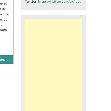
Twitter
:
https://twitter.com/bicirace
on el
s de
Garmin
e los
as
 pago
ore >>