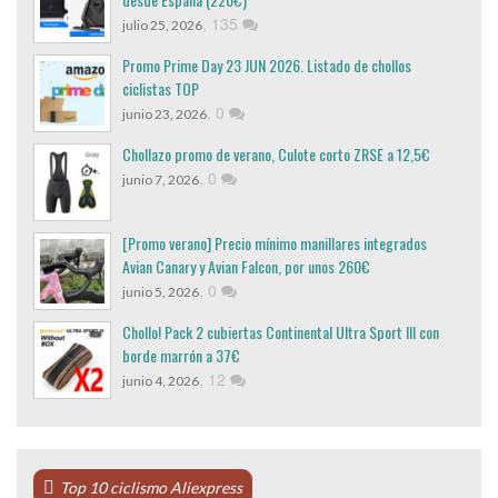
,
135
julio 25, 2026
Promo Prime Day 23 JUN 2026. Listado de chollos
ciclistas TOP
,
0
junio 23, 2026
Chollazo promo de verano, Culote corto ZRSE a 12,5€
,
0
junio 7, 2026
[Promo verano] Precio mínimo manillares integrados
Avian Canary y Avian Falcon, por unos 260€
,
0
junio 5, 2026
Chollo! Pack 2 cubiertas Continental Ultra Sport III con
borde marrón a 37€
,
12
junio 4, 2026
Top 10 ciclismo Aliexpress