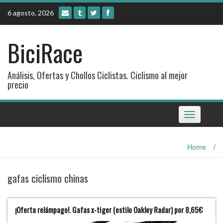
Skip
6 agosto, 2026
to
content
BiciRace
Análisis, Ofertas y Chollos Ciclistas. Ciclismo al mejor
precio
Toggle
navigation
Home
/
gafas ciclismo chinas
¡Oferta relámpago!. Gafas x-tiger (estilo Oakley Radar) por 8,65€