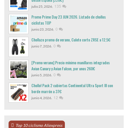
,
135
julio 25, 2026
Promo Prime Day 23 JUN 2026. Listado de chollos
ciclistas TOP
,
0
junio 23, 2026
Chollazo promo de verano, Culote corto ZRSE a 12,5€
,
0
junio 7, 2026
[Promo verano] Precio mínimo manillares integrados
Avian Canary y Avian Falcon, por unos 260€
,
0
junio 5, 2026
Chollo! Pack 2 cubiertas Continental Ultra Sport III con
borde marrón a 37€
,
12
junio 4, 2026
Top 10 ciclismo Aliexpress