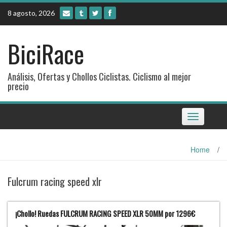
Skip
8 agosto, 2026
to
content
BiciRace
Análisis, Ofertas y Chollos Ciclistas. Ciclismo al mejor
precio
Toggle
navigation
Home
/
Fulcrum racing speed xlr
¡Chollo! Ruedas FULCRUM RACING SPEED XLR 50MM por 1296€