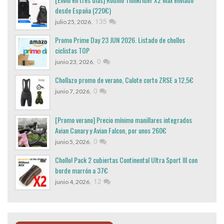
desde España (220€)
,
135
julio 25, 2026
Promo Prime Day 23 JUN 2026. Listado de chollos
ciclistas TOP
,
0
junio 23, 2026
Chollazo promo de verano, Culote corto ZRSE a 12,5€
,
0
junio 7, 2026
[Promo verano] Precio mínimo manillares integrados
Avian Canary y Avian Falcon, por unos 260€
,
0
junio 5, 2026
Chollo! Pack 2 cubiertas Continental Ultra Sport III con
borde marrón a 37€
,
12
junio 4, 2026