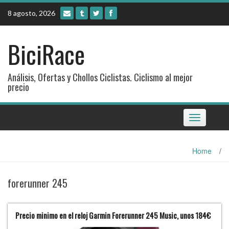
Skip
8 agosto, 2026
to
content
BiciRace
Análisis, Ofertas y Chollos Ciclistas. Ciclismo al mejor
precio
Toggle
navigation
Home
/
forerunner 245
Precio minimo en el reloj Garmin Forerunner 245 Music, unos 184€