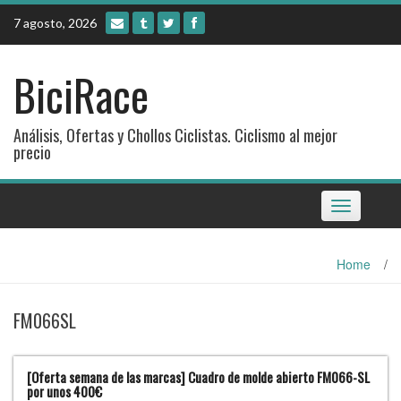
Skip
7 agosto, 2026
to
content
BiciRace
Análisis, Ofertas y Chollos Ciclistas. Ciclismo al mejor
precio
Toggle
navigation
Home
/
FM066SL
[Oferta semana de las marcas] Cuadro de molde abierto FM066-SL
por unos 400€