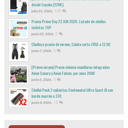
desde España (220€)
,
135
julio 25, 2026
Promo Prime Day 23 JUN 2026. Listado de chollos
ciclistas TOP
,
0
junio 23, 2026
Chollazo promo de verano, Culote corto ZRSE a 12,5€
,
0
junio 7, 2026
[Promo verano] Precio mínimo manillares integrados
Avian Canary y Avian Falcon, por unos 260€
,
0
junio 5, 2026
Chollo! Pack 2 cubiertas Continental Ultra Sport III con
borde marrón a 37€
,
12
junio 4, 2026