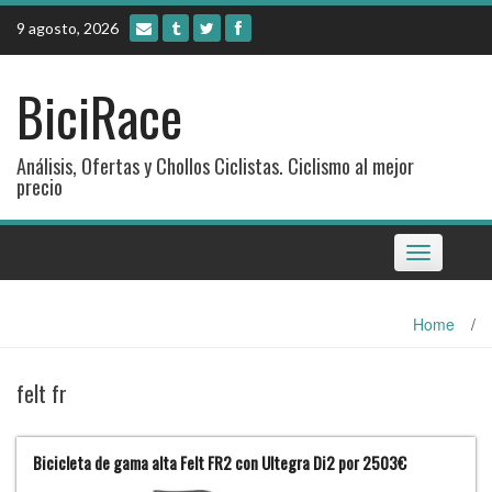
Skip
9 agosto, 2026
to
content
BiciRace
Análisis, Ofertas y Chollos Ciclistas. Ciclismo al mejor
precio
Toggle
navigation
Home
/
felt fr
Bicicleta de gama alta Felt FR2 con Ultegra Di2 por 2503€