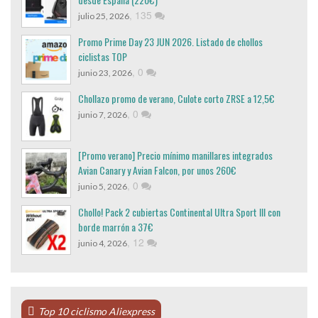
,
135
julio 25, 2026
Promo Prime Day 23 JUN 2026. Listado de chollos
ciclistas TOP
,
0
junio 23, 2026
Chollazo promo de verano, Culote corto ZRSE a 12,5€
,
0
junio 7, 2026
[Promo verano] Precio mínimo manillares integrados
Avian Canary y Avian Falcon, por unos 260€
,
0
junio 5, 2026
Chollo! Pack 2 cubiertas Continental Ultra Sport III con
borde marrón a 37€
,
12
junio 4, 2026
Top 10 ciclismo Aliexpress