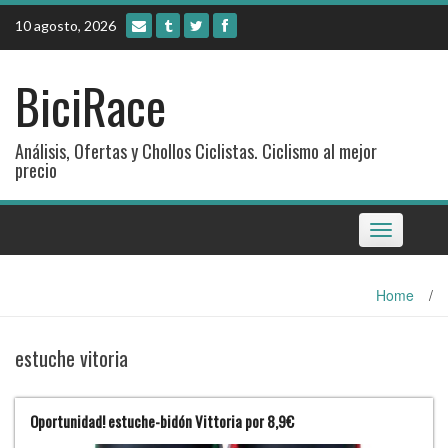
Skip
10 agosto, 2026
to
content
BiciRace
Análisis, Ofertas y Chollos Ciclistas. Ciclismo al mejor
precio
Toggle
navigation
Home
/
estuche vitoria
Oportunidad! estuche-bidón Vittoria por 8,9€