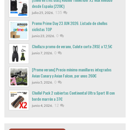
desde España (220€)
,
135
julio 25, 2026
Promo Prime Day 23 JUN 2026. Listado de chollos
ciclistas TOP
,
0
junio 23, 2026
Chollazo promo de verano, Culote corto ZRSE a 12,5€
,
0
junio 7, 2026
[Promo verano] Precio mínimo manillares integrados
Avian Canary y Avian Falcon, por unos 260€
,
0
junio 5, 2026
Chollo! Pack 2 cubiertas Continental Ultra Sport III con
borde marrón a 37€
,
12
junio 4, 2026