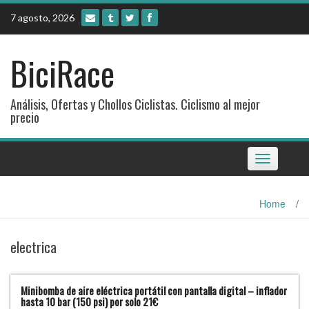
Skip
7 agosto, 2026
to
content
BiciRace
Análisis, Ofertas y Chollos Ciclistas. Ciclismo al mejor
precio
Toggle
navigation
Home
/
electrica
Minibomba de aire eléctrica portátil con pantalla digital – inflador
hasta 10 bar (150 psi) por solo 21€