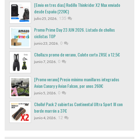
[Envio en tres dias] Rodillo Thinkrider X2 Max enviado
desde España (220€)
,
135
julio 25, 2026
Promo Prime Day 23 JUN 2026. Listado de chollos
ciclistas TOP
,
0
junio 23, 2026
Chollazo promo de verano, Culote corto ZRSE a 12,5€
,
0
junio 7, 2026
[Promo verano] Precio mínimo manillares integrados
Avian Canary y Avian Falcon, por unos 260€
,
0
junio 5, 2026
Chollo! Pack 2 cubiertas Continental Ultra Sport III con
borde marrón a 37€
,
12
junio 4, 2026