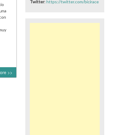
Twitter
:
https://twitter.com/bicirace
cio
 una
 con
 muy
ore >>