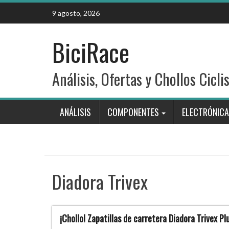
Skip
9 agosto, 2026
to
content
BiciRace
Análisis, Ofertas y Chollos Cicli
ANÁLISIS
COMPONENTES
ELECTRÓNICA
Diadora Trivex
¡Chollo! Zapatillas de carretera Diadora Trivex Pl