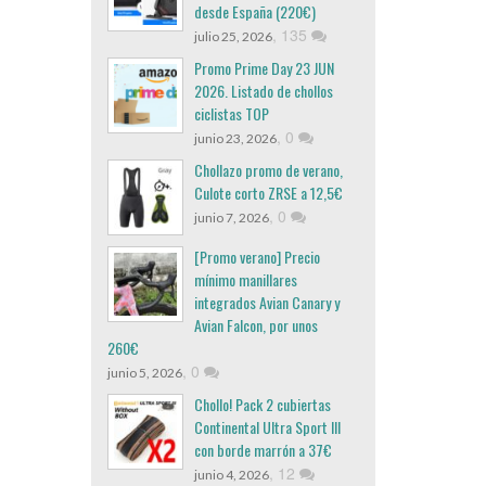
desde España (220€)
,
135
julio 25, 2026
Promo Prime Day 23 JUN
2026. Listado de chollos
ciclistas TOP
,
0
junio 23, 2026
Chollazo promo de verano,
Culote corto ZRSE a 12,5€
,
0
junio 7, 2026
[Promo verano] Precio
mínimo manillares
integrados Avian Canary y
Avian Falcon, por unos
260€
,
0
junio 5, 2026
Chollo! Pack 2 cubiertas
Continental Ultra Sport III
con borde marrón a 37€
,
12
junio 4, 2026