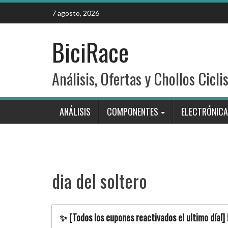
Skip
7 agosto, 2026
to
content
BiciRace
Análisis, Ofertas y Chollos Cicli
ANÁLISIS
COMPONENTES
ELECTRÓNICA
dia del soltero
✨ [Todos los cupones reactivados el ultimo día!]