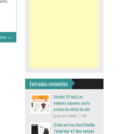
anto
ore >>
Entradas recientes
[Acaba 20 Jun] Los
mejores cupones con la
promo de mitad de año
,
3
junio 19, 2026
[Envio en tres dias] Rodillo
Thinkrider X2 Max enviado