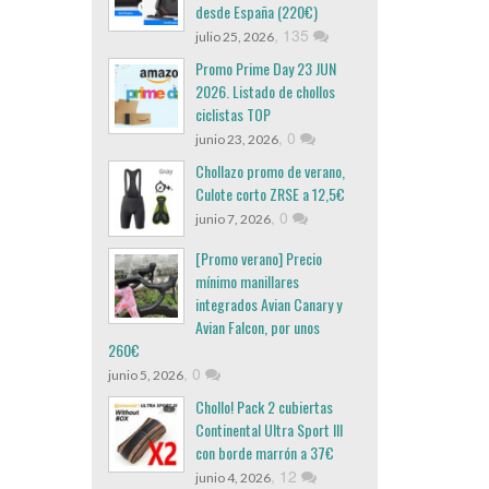
desde España (220€)
,
135
julio 25, 2026
Promo Prime Day 23 JUN
2026. Listado de chollos
ciclistas TOP
,
0
junio 23, 2026
Chollazo promo de verano,
Culote corto ZRSE a 12,5€
,
0
junio 7, 2026
[Promo verano] Precio
mínimo manillares
integrados Avian Canary y
Avian Falcon, por unos
260€
,
0
junio 5, 2026
Chollo! Pack 2 cubiertas
Continental Ultra Sport III
con borde marrón a 37€
,
12
junio 4, 2026