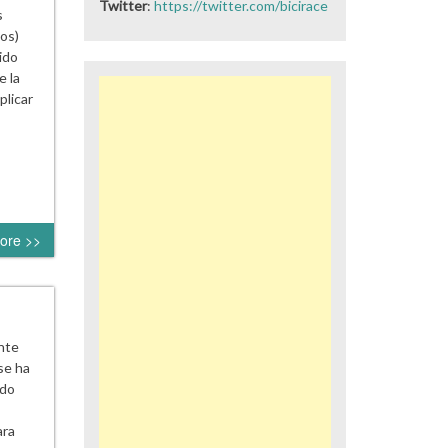
Twitter
:
https://twitter.com/bicirace
s
os)
ido
e la
plicar
ore >>
nte
se ha
ndo
ara