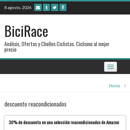
Skip
8 agosto, 2026
to
content
BiciRace
Análisis, Ofertas y Chollos Ciclistas. Ciclismo al mejor
precio
Toggle
navigation
Home
/
descuento reacondicionados
30% de descuento en una selección reacondicionados de Amazon