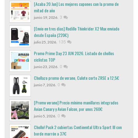
[Acaba 20 Jun] Los mejores cupones con la promo de
mitad de año
,
3
junio 19, 2026
[Envio en tres dias] Rodillo Thinkrider X2 Max enviado
desde España (220€)
,
135
julio 25, 2026
Promo Prime Day 23 JUN 2026. Listado de chollos
ciclistas TOP
,
0
junio 23, 2026
Chollazo promo de verano, Culote corto ZRSE a 12,5€
,
0
junio 7, 2026
[Promo verano] Precio mínimo manillares integrados
Avian Canary y Avian Falcon, por unos 260€
,
0
junio 5, 2026
Chollo! Pack 2 cubiertas Continental Ultra Sport III con
borde marrón a 37€