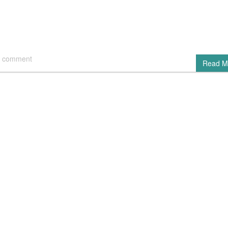
 comment
Read M