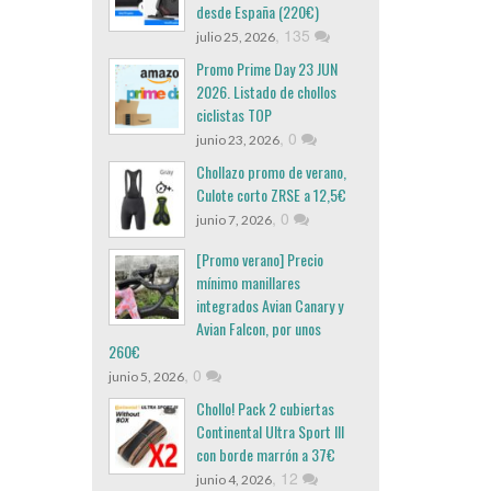
desde España (220€)
,
135
julio 25, 2026
Promo Prime Day 23 JUN
2026. Listado de chollos
ciclistas TOP
,
0
junio 23, 2026
Chollazo promo de verano,
Culote corto ZRSE a 12,5€
,
0
junio 7, 2026
[Promo verano] Precio
mínimo manillares
integrados Avian Canary y
Avian Falcon, por unos
260€
,
0
junio 5, 2026
Chollo! Pack 2 cubiertas
Continental Ultra Sport III
con borde marrón a 37€
,
12
junio 4, 2026