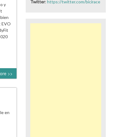
Twitter
:
https://twitter.com/bicirace
o y
it
 bien
it EVO
dyFit
2020
ore >>
ble en