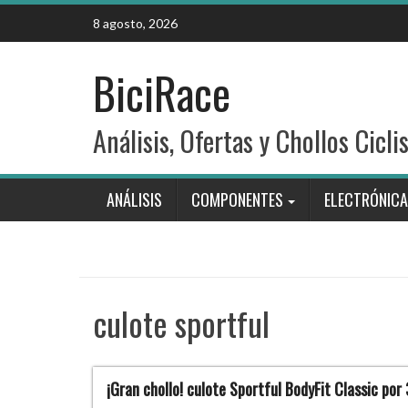
Skip
8 agosto, 2026
to
content
BiciRace
Análisis, Ofertas y Chollos Cicli
ANÁLISIS
COMPONENTES
ELECTRÓNICA
culote sportful
¡Gran chollo! culote Sportful BodyFit Classic por