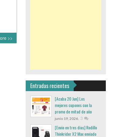
ore >>
Entradas recientes
[Acaba 20 Jun] Los
mejores cupones con la
promo de mitad de año
,
3
junio 19, 2026
[Envio en tres dias] Rodillo
Thinkrider X2 Max enviado