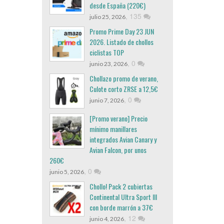
desde España (220€)
,
135
julio 25, 2026
Promo Prime Day 23 JUN
2026. Listado de chollos
ciclistas TOP
,
0
junio 23, 2026
Chollazo promo de verano,
Culote corto ZRSE a 12,5€
,
0
junio 7, 2026
[Promo verano] Precio
mínimo manillares
integrados Avian Canary y
Avian Falcon, por unos
260€
,
0
junio 5, 2026
Chollo! Pack 2 cubiertas
Continental Ultra Sport III
con borde marrón a 37€
,
12
junio 4, 2026