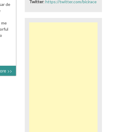
Twitter
:
https://twitter.com/bicirace
sar de
e
o me
orful
lo
ore >>