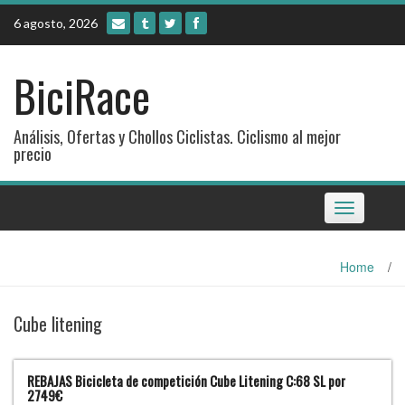
Skip
6 agosto, 2026
to
content
BiciRace
Análisis, Ofertas y Chollos Ciclistas. Ciclismo al mejor
precio
Toggle
navigation
Home
/
Cube litening
REBAJAS Bicicleta de competición Cube Litening C:68 SL por
2749€