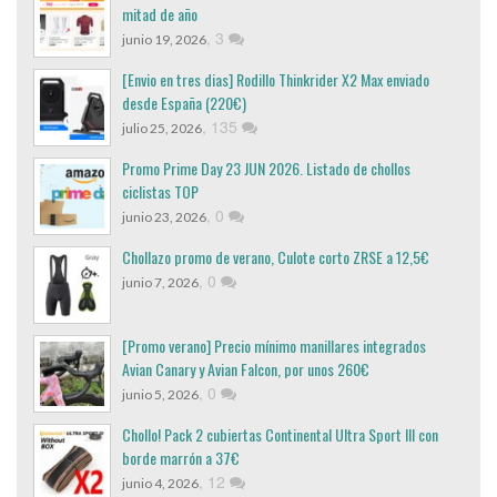
mitad de año
,
3
junio 19, 2026
[Envio en tres dias] Rodillo Thinkrider X2 Max enviado
desde España (220€)
,
135
julio 25, 2026
Promo Prime Day 23 JUN 2026. Listado de chollos
ciclistas TOP
,
0
junio 23, 2026
Chollazo promo de verano, Culote corto ZRSE a 12,5€
,
0
junio 7, 2026
[Promo verano] Precio mínimo manillares integrados
Avian Canary y Avian Falcon, por unos 260€
,
0
junio 5, 2026
Chollo! Pack 2 cubiertas Continental Ultra Sport III con
borde marrón a 37€
,
12
junio 4, 2026