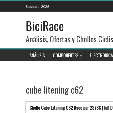
Skip
8 agosto, 2026
to
content
BiciRace
Análisis, Ofertas y Chollos Cicli
ANÁLISIS
COMPONENTES
ELECTRÓNICA
cube litening c62
Chollo Cube Litening C62 Race por 2378€ [full 