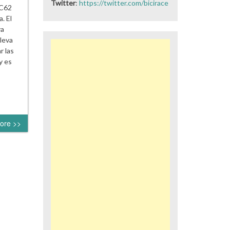
Twitter
:
https://twitter.com/bicirace
 C62
. El
ya
leva
r las
y es
ore >>