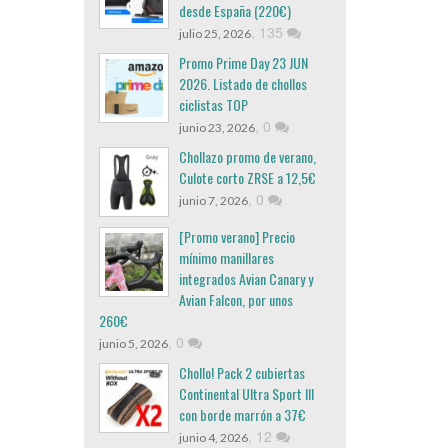
desde España (220€)
,
135
julio 25, 2026
Promo Prime Day 23 JUN
2026. Listado de chollos
ciclistas TOP
,
0
junio 23, 2026
Chollazo promo de verano,
Culote corto ZRSE a 12,5€
,
0
junio 7, 2026
[Promo verano] Precio
mínimo manillares
integrados Avian Canary y
Avian Falcon, por unos
260€
,
0
junio 5, 2026
Chollo! Pack 2 cubiertas
Continental Ultra Sport III
con borde marrón a 37€
,
12
junio 4, 2026