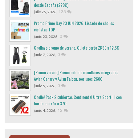
desde España (220€)
,
135
julio 25, 2026
Promo Prime Day 23 JUN 2026. Listado de chollos
ciclistas TOP
,
0
junio 23, 2026
Chollazo promo de verano, Culote corto ZRSE a 12,5€
,
0
junio 7, 2026
[Promo verano] Precio mínimo manillares integrados
Avian Canary y Avian Falcon, por unos 260€
,
0
junio 5, 2026
Chollo! Pack 2 cubiertas Continental Ultra Sport III con
borde marrón a 37€
,
12
junio 4, 2026