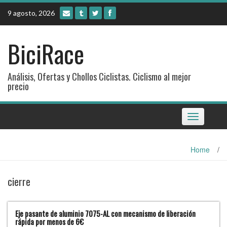
Skip
9 agosto, 2026
to
content
BiciRace
Análisis, Ofertas y Chollos Ciclistas. Ciclismo al mejor
precio
Toggle
navigation
Home
/
cierre
Eje pasante de aluminio 7075-AL con mecanismo de liberación
rápida por menos de 6€