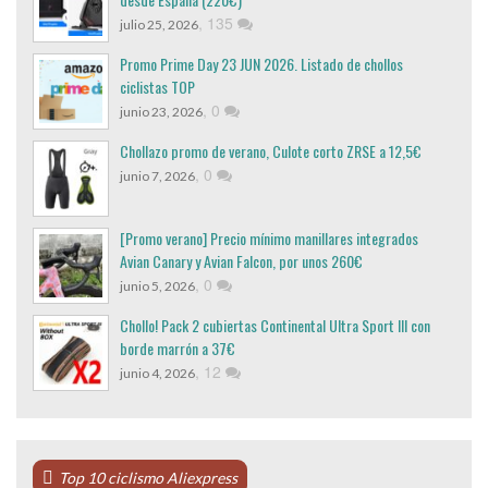
,
135
julio 25, 2026
Promo Prime Day 23 JUN 2026. Listado de chollos
ciclistas TOP
,
0
junio 23, 2026
Chollazo promo de verano, Culote corto ZRSE a 12,5€
,
0
junio 7, 2026
[Promo verano] Precio mínimo manillares integrados
Avian Canary y Avian Falcon, por unos 260€
,
0
junio 5, 2026
Chollo! Pack 2 cubiertas Continental Ultra Sport III con
borde marrón a 37€
,
12
junio 4, 2026
Top 10 ciclismo Aliexpress