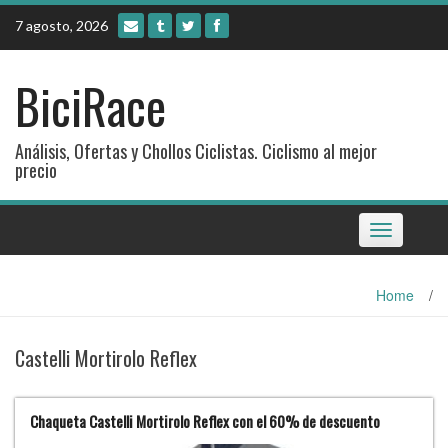
Skip
7 agosto, 2026
to
content
BiciRace
Análisis, Ofertas y Chollos Ciclistas. Ciclismo al mejor
precio
Toggle
navigation
Home
/
Castelli Mortirolo Reflex
Chaqueta Castelli Mortirolo Reflex con el 60% de descuento