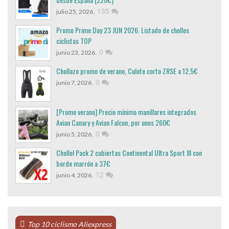
,
135
julio 25, 2026
Promo Prime Day 23 JUN 2026. Listado de chollos
ciclistas TOP
,
0
junio 23, 2026
Chollazo promo de verano, Culote corto ZRSE a 12,5€
,
0
junio 7, 2026
[Promo verano] Precio mínimo manillares integrados
Avian Canary y Avian Falcon, por unos 260€
,
0
junio 5, 2026
Chollo! Pack 2 cubiertas Continental Ultra Sport III con
borde marrón a 37€
,
12
junio 4, 2026
Top 10 ciclismo Aliexpress