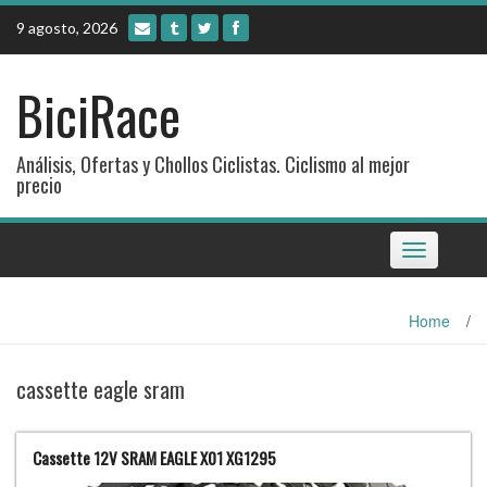
Skip
9 agosto, 2026
to
content
BiciRace
Análisis, Ofertas y Chollos Ciclistas. Ciclismo al mejor
precio
Toggle
navigation
Home
/
cassette eagle sram
Cassette 12V SRAM EAGLE X01 XG1295