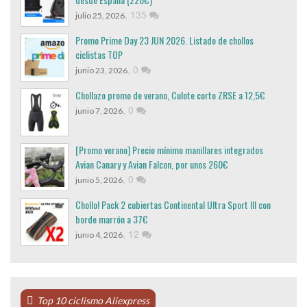
,
135
julio 25, 2026
Promo Prime Day 23 JUN 2026. Listado de chollos
ciclistas TOP
,
0
junio 23, 2026
Chollazo promo de verano, Culote corto ZRSE a 12,5€
,
0
junio 7, 2026
[Promo verano] Precio mínimo manillares integrados
Avian Canary y Avian Falcon, por unos 260€
,
0
junio 5, 2026
Chollo! Pack 2 cubiertas Continental Ultra Sport III con
borde marrón a 37€
,
12
junio 4, 2026
Top 10 ciclismo Aliexpress