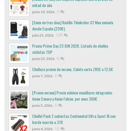
mitad de año
,
3
junio 19, 2026
[Envio en tres dias] Rodillo Thinkrider X2 Max enviado
desde España (220€)
,
135
julio 25, 2026
Promo Prime Day 23 JUN 2026. Listado de chollos
ciclistas TOP
,
0
junio 23, 2026
Chollazo promo de verano, Culote corto ZRSE a 12,5€
,
0
junio 7, 2026
[Promo verano] Precio mínimo manillares integrados
Avian Canary y Avian Falcon, por unos 260€
,
0
junio 5, 2026
Chollo! Pack 2 cubiertas Continental Ultra Sport III con
borde marrón a 37€
,
12
junio 4, 2026