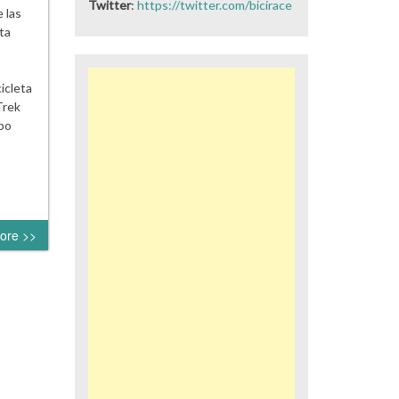
Twitter
:
https://twitter.com/bicirace
 las
ta
icleta
Trek
po
ore >>