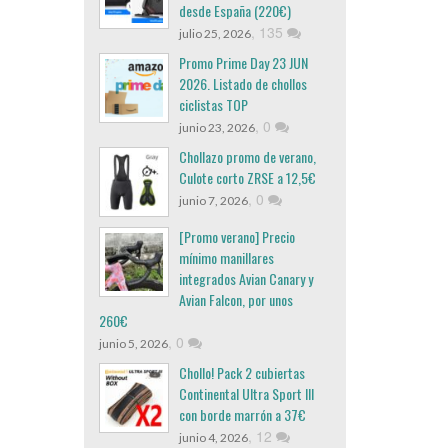
desde España (220€)
,
135
julio 25, 2026
Promo Prime Day 23 JUN
2026. Listado de chollos
ciclistas TOP
,
0
junio 23, 2026
Chollazo promo de verano,
Culote corto ZRSE a 12,5€
,
0
junio 7, 2026
[Promo verano] Precio
mínimo manillares
integrados Avian Canary y
Avian Falcon, por unos
260€
,
0
junio 5, 2026
Chollo! Pack 2 cubiertas
Continental Ultra Sport III
con borde marrón a 37€
,
12
junio 4, 2026