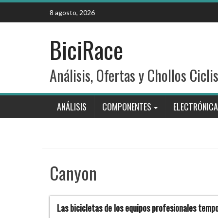
Skip
8 agosto, 2026
to
content
BiciRace
Análisis, Ofertas y Chollos Cicli
ANÁLISIS
COMPONENTES
ELECTRÓNICA
Canyon
Las bicicletas de los equipos profesionales tem