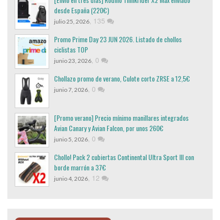
desde España (220€)
,
135
julio 25, 2026
Promo Prime Day 23 JUN 2026. Listado de chollos
ciclistas TOP
,
0
junio 23, 2026
Chollazo promo de verano, Culote corto ZRSE a 12,5€
,
0
junio 7, 2026
[Promo verano] Precio mínimo manillares integrados
Avian Canary y Avian Falcon, por unos 260€
,
0
junio 5, 2026
Chollo! Pack 2 cubiertas Continental Ultra Sport III con
borde marrón a 37€
,
12
junio 4, 2026