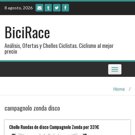
Skip
8 agosto, 2026
to
content
BiciRace
Análisis, Ofertas y Chollos Ciclistas. Ciclismo al mejor
precio
Toggle
navigation
Home
/
campagnolo zonda disco
Chollo Ruedas de disco Campagnolo Zonda por 331€