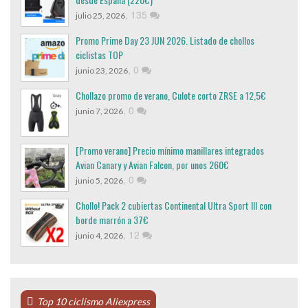
,
135
julio 25, 2026
Promo Prime Day 23 JUN 2026. Listado de chollos
ciclistas TOP
,
0
junio 23, 2026
Chollazo promo de verano, Culote corto ZRSE a 12,5€
,
0
junio 7, 2026
[Promo verano] Precio mínimo manillares integrados
Avian Canary y Avian Falcon, por unos 260€
,
0
junio 5, 2026
Chollo! Pack 2 cubiertas Continental Ultra Sport III con
borde marrón a 37€
,
12
junio 4, 2026
Top 10 ciclismo Aliexpress