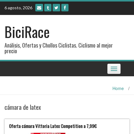
Skip
6 agosto, 2026
to
content
BiciRace
Análisis, Ofertas y Chollos Ciclistas. Ciclismo al mejor
precio
Toggle
navigation
Home
/
cámara de latex
Oferta cámara Vittoria Latex Competition a 7,99€