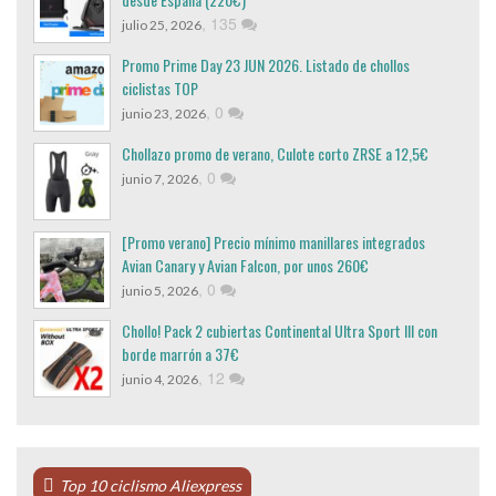
,
135
julio 25, 2026
Promo Prime Day 23 JUN 2026. Listado de chollos
ciclistas TOP
,
0
junio 23, 2026
Chollazo promo de verano, Culote corto ZRSE a 12,5€
,
0
junio 7, 2026
[Promo verano] Precio mínimo manillares integrados
Avian Canary y Avian Falcon, por unos 260€
,
0
junio 5, 2026
Chollo! Pack 2 cubiertas Continental Ultra Sport III con
borde marrón a 37€
,
12
junio 4, 2026
Top 10 ciclismo Aliexpress