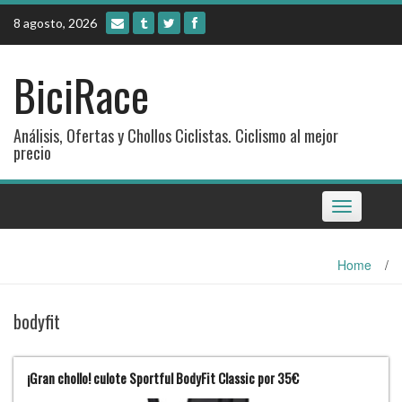
Skip
8 agosto, 2026
to
content
BiciRace
Análisis, Ofertas y Chollos Ciclistas. Ciclismo al mejor
precio
Toggle
navigation
Home
/
bodyfit
¡Gran chollo! culote Sportful BodyFit Classic por 35€