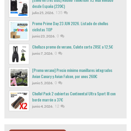
desde España (220€)
,
135
julio 25, 2026
Promo Prime Day 23 JUN 2026. Listado de chollos
ciclistas TOP
,
0
junio 23, 2026
Chollazo promo de verano, Culote corto ZRSE a 12,5€
,
0
junio 7, 2026
[Promo verano] Precio mínimo manillares integrados
Avian Canary y Avian Falcon, por unos 260€
,
0
junio 5, 2026
Chollo! Pack 2 cubiertas Continental Ultra Sport III con
borde marrón a 37€
,
12
junio 4, 2026