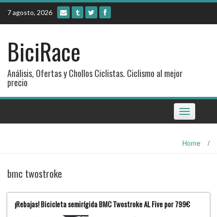
Skip
7 agosto, 2026
to
content
BiciRace
Análisis, Ofertas y Chollos Ciclistas. Ciclismo al mejor
precio
Toggle
navigation
Home
/
bmc twostroke
¡Rebajas! Bicicleta semirígida BMC Twostroke AL Five por 799€