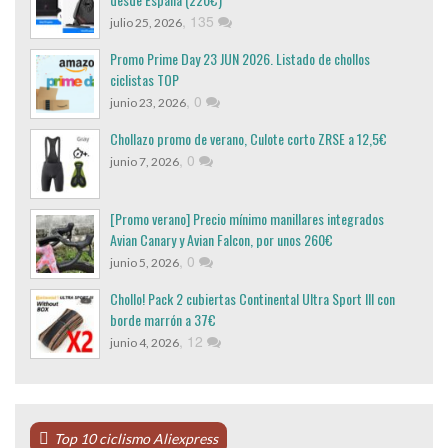
,
135
julio 25, 2026
Promo Prime Day 23 JUN 2026. Listado de chollos
ciclistas TOP
,
0
junio 23, 2026
Chollazo promo de verano, Culote corto ZRSE a 12,5€
,
0
junio 7, 2026
[Promo verano] Precio mínimo manillares integrados
Avian Canary y Avian Falcon, por unos 260€
,
0
junio 5, 2026
Chollo! Pack 2 cubiertas Continental Ultra Sport III con
borde marrón a 37€
,
12
junio 4, 2026
Top 10 ciclismo Aliexpress