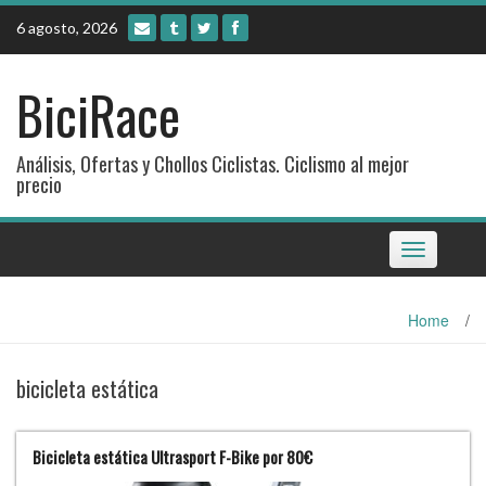
Skip
6 agosto, 2026
to
content
BiciRace
Análisis, Ofertas y Chollos Ciclistas. Ciclismo al mejor
precio
Toggle
navigation
Home
/
bicicleta estática
Bicicleta estática Ultrasport F-Bike por 80€