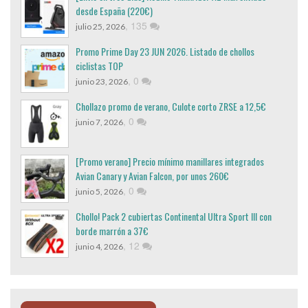
desde España (220€)
,
135
julio 25, 2026
Promo Prime Day 23 JUN 2026. Listado de chollos
ciclistas TOP
,
0
junio 23, 2026
Chollazo promo de verano, Culote corto ZRSE a 12,5€
,
0
junio 7, 2026
[Promo verano] Precio mínimo manillares integrados
Avian Canary y Avian Falcon, por unos 260€
,
0
junio 5, 2026
Chollo! Pack 2 cubiertas Continental Ultra Sport III con
borde marrón a 37€
,
12
junio 4, 2026