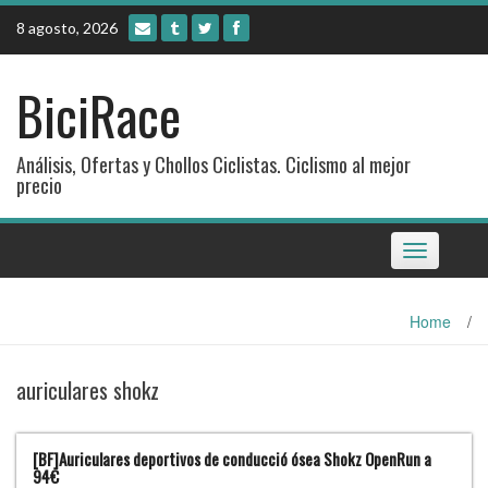
Skip
8 agosto, 2026
to
content
BiciRace
Análisis, Ofertas y Chollos Ciclistas. Ciclismo al mejor
precio
Toggle
navigation
Home
/
auriculares shokz
[BF]Auriculares deportivos de conducció ósea Shokz OpenRun a
94€