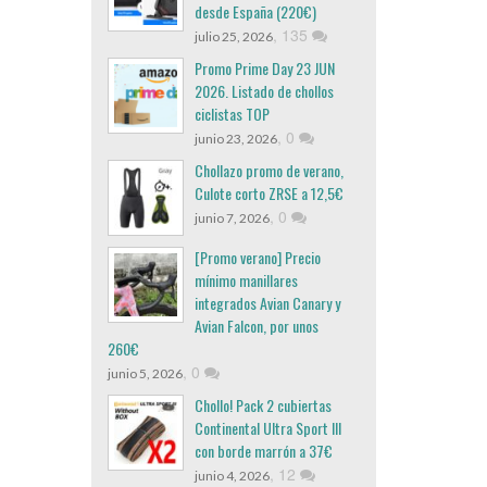
desde España (220€)
,
135
julio 25, 2026
Promo Prime Day 23 JUN
2026. Listado de chollos
ciclistas TOP
,
0
junio 23, 2026
Chollazo promo de verano,
Culote corto ZRSE a 12,5€
,
0
junio 7, 2026
[Promo verano] Precio
mínimo manillares
integrados Avian Canary y
Avian Falcon, por unos
260€
,
0
junio 5, 2026
Chollo! Pack 2 cubiertas
Continental Ultra Sport III
con borde marrón a 37€
,
12
junio 4, 2026