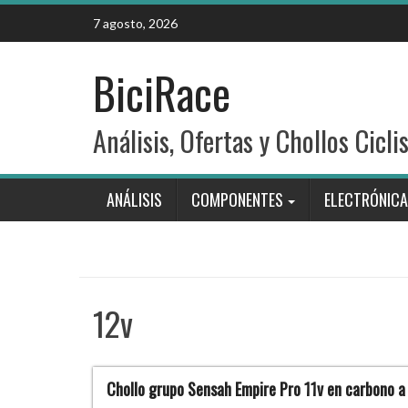
Skip
7 agosto, 2026
to
content
BiciRace
Análisis, Ofertas y Chollos Cicli
ANÁLISIS
COMPONENTES
ELECTRÓNICA
12v
Chollo grupo Sensah Empire Pro 11v en carbono a