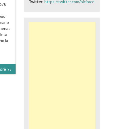
Twitter
:
https://twitter.com/bicirace
167€
pos
imano
buenas
leta
ho la
ore >>