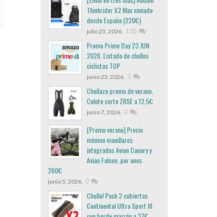
Thinkrider X2 Max enviado
desde España (220€)
,
135
julio 25, 2026
Promo Prime Day 23 JUN
2026. Listado de chollos
ciclistas TOP
,
0
junio 23, 2026
Chollazo promo de verano,
Culote corto ZRSE a 12,5€
,
0
junio 7, 2026
[Promo verano] Precio
mínimo manillares
integrados Avian Canary y
Avian Falcon, por unos
260€
,
0
junio 5, 2026
Chollo! Pack 2 cubiertas
Continental Ultra Sport III
con borde marrón a 37€