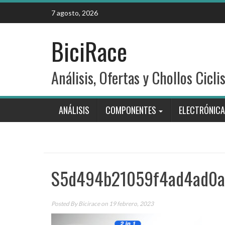
Skip
7 agosto, 2026
to
content
BiciRace
Análisis, Ofertas y Chollos Cicli
ANÁLISIS
COMPONENTES
ELECTRÓNICA
S5d494b21059f4ad4ad0
Posted By
Bicirace
on 19 febrero, 2023