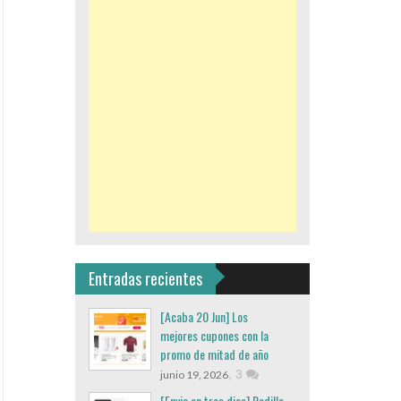
Entradas recientes
[Acaba 20 Jun] Los
mejores cupones con la
promo de mitad de año
,
3
junio 19, 2026
[Envio en tres dias] Rodillo