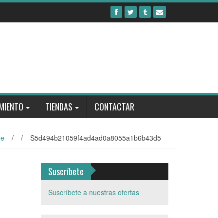
MIENTO
TIENDAS
CONTACTAR
e
/
/
S5d494b21059f4ad4ad0a8055a1b6b43d5
Suscríbete
Suscríbete a nuestras ofertas