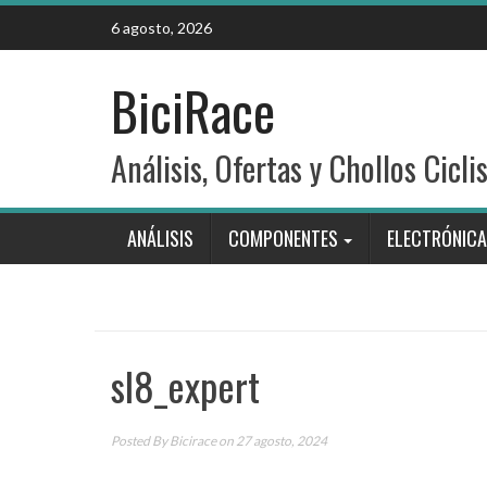
Skip
6 agosto, 2026
to
content
BiciRace
Análisis, Ofertas y Chollos Cicli
ANÁLISIS
COMPONENTES
ELECTRÓNICA
sl8_expert
Posted By
Bicirace
on 27 agosto, 2024