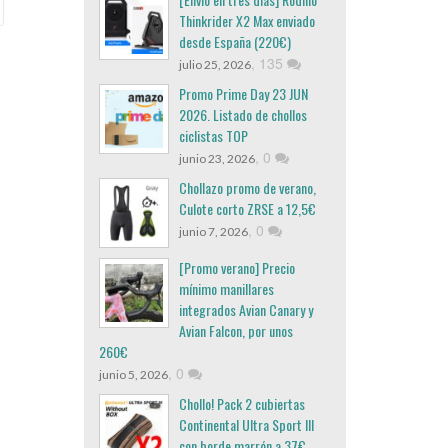
Thinkrider X2 Max enviado
desde España (220€)
,
135
julio 25, 2026
Promo Prime Day 23 JUN
2026. Listado de chollos
ciclistas TOP
,
0
junio 23, 2026
Chollazo promo de verano,
Culote corto ZRSE a 12,5€
,
0
junio 7, 2026
[Promo verano] Precio
mínimo manillares
integrados Avian Canary y
Avian Falcon, por unos
260€
,
0
junio 5, 2026
Chollo! Pack 2 cubiertas
Continental Ultra Sport III
con borde marrón a 37€