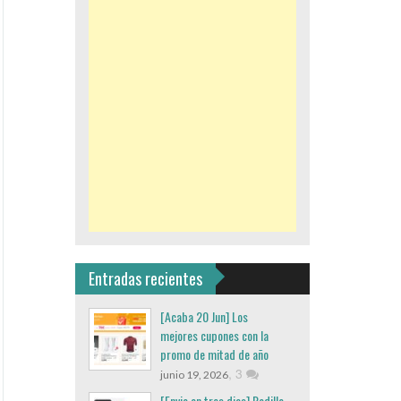
Entradas recientes
[Acaba 20 Jun] Los
mejores cupones con la
promo de mitad de año
,
3
junio 19, 2026
[Envio en tres dias] Rodillo