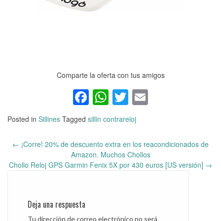
Comparte la oferta con tus amigos
Facebook
WhatsApp
Twitter
Email
Posted in
Sillines
Tagged
sillin contrareloj
←
¡Corre! 20% de descuento extra en los reacondicionados de
Post
Amazon. Muchos Chollos
navigation
Chollo Reloj GPS Garmin Fenix 5X por 430 euros [US versión]
→
Deja una respuesta
Tu dirección de correo electrónico no será