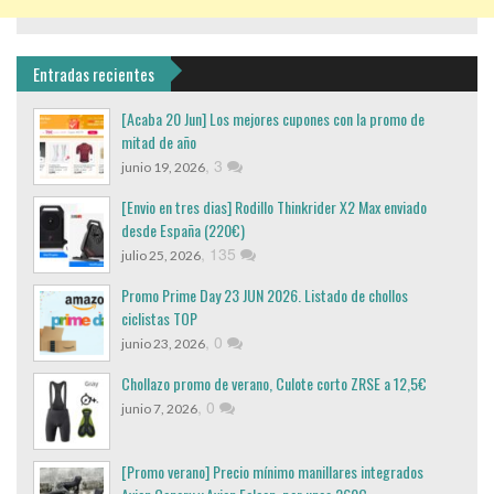
Entradas recientes
[Acaba 20 Jun] Los mejores cupones con la promo de
mitad de año
,
3
junio 19, 2026
[Envio en tres dias] Rodillo Thinkrider X2 Max enviado
desde España (220€)
,
135
julio 25, 2026
Promo Prime Day 23 JUN 2026. Listado de chollos
ciclistas TOP
,
0
junio 23, 2026
Chollazo promo de verano, Culote corto ZRSE a 12,5€
,
0
junio 7, 2026
[Promo verano] Precio mínimo manillares integrados