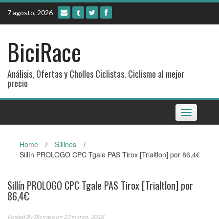
Skip
7 agosto, 2026
to
content
BiciRace
Análisis, Ofertas y Chollos Ciclistas. Ciclismo al mejor
precio
Toggle
navigation
Home
/
Sillines
/
Sillín PROLOGO CPC Tgale PAS Tirox [Trialtlon] por 86,4€
Sillín PROLOGO CPC Tgale PAS Tirox [Trialtlon] por
86,4€
Posted By
Bicirace
on 23 marzo, 2018