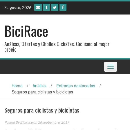
Skip
8 agosto, 2026
to
content
BiciRace
Análisis, Ofertas y Chollos Ciclistas. Ciclismo al mejor
precio
Toggle
navigation
Home
/
Análisis
/
Entradas destacadas
/
Seguros para ciclistas y bicicletas
Seguros para ciclistas y bicicletas
Posted By
Bicirace
on 26 septiembre, 2017