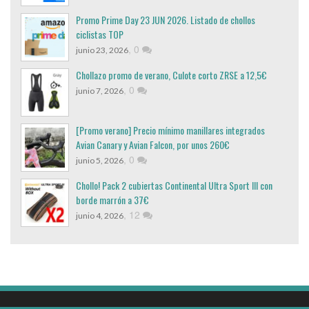
Promo Prime Day 23 JUN 2026. Listado de chollos
ciclistas TOP
,
0
junio 23, 2026
Chollazo promo de verano, Culote corto ZRSE a 12,5€
,
0
junio 7, 2026
[Promo verano] Precio mínimo manillares integrados
Avian Canary y Avian Falcon, por unos 260€
,
0
junio 5, 2026
Chollo! Pack 2 cubiertas Continental Ultra Sport III con
borde marrón a 37€
,
12
junio 4, 2026