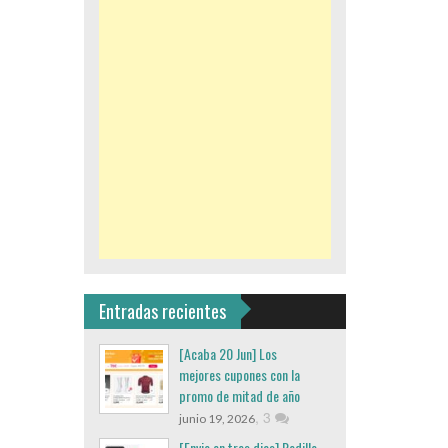
Entradas recientes
[Acaba 20 Jun] Los
mejores cupones con la
promo de mitad de año
,
3
junio 19, 2026
[Envio en tres dias] Rodillo