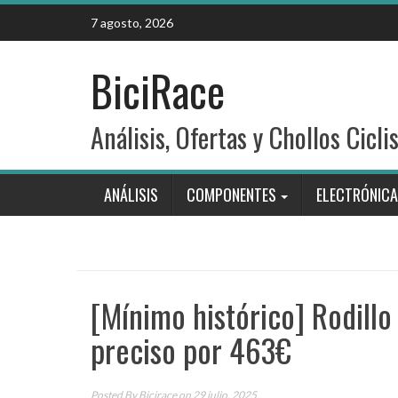
Skip
7 agosto, 2026
to
content
BiciRace
Análisis, Ofertas y Chollos Cicli
ANÁLISIS
COMPONENTES
ELECTRÓNICA
[Mínimo histórico] Rodillo
preciso por 463€
Posted By
Bicirace
on 29 julio, 2025