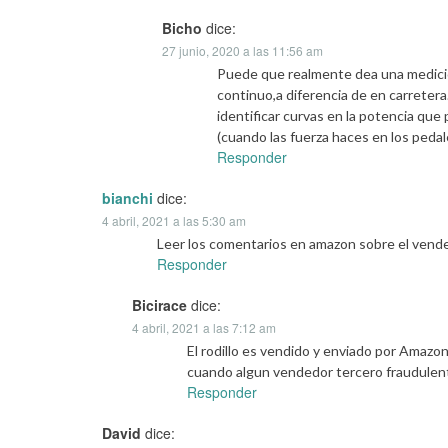
Bicho
dice:
27 junio, 2020 a las 11:56 am
Puede que realmente dea una medicion
continuo,a diferencia de en carretera.
identificar curvas en la potencia qu
(cuando las fuerza haces en los pedal
Responder
bianchi
dice:
4 abril, 2021 a las 5:30 am
Leer los comentarios en amazon sobre el vend
Responder
Bicirace
dice:
4 abril, 2021 a las 7:12 am
El rodillo es vendido y enviado por Amazo
cuando algun vendedor tercero fraudulento
Responder
David
dice: