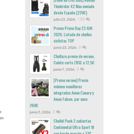
Thinkrider X2 Max enviado
desde España (220€)
,
135
julio 25, 2026
Promo Prime Day 23 JUN
2026. Listado de chollos
ciclistas TOP
,
0
junio 23, 2026
Chollazo promo de verano,
Culote corto ZRSE a 12,5€
,
0
junio 7, 2026
[Promo verano] Precio
mínimo manillares
integrados Avian Canary y
Avian Falcon, por unos
260€
,
0
o
junio 5, 2026
en
Chollo! Pack 2 cubiertas
Continental Ultra Sport III
con borde marrón a 37€