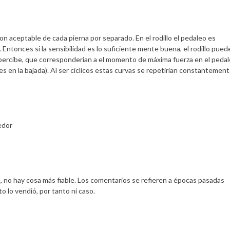
 aceptable de cada pierna por separado. En el rodillo el pedaleo es
 Entonces si la sensibilidad es lo suficiente mente buena, el rodillo pued
e percibe, que corresponderian a el momento de máxima fuerza en el peda
es en la bajada). Al ser ciclicos estas curvas se repetirian constantement
edor
n, no hay cosa más fiable. Los comentarios se refieren a épocas pasadas
 lo vendió, por tanto ni caso.