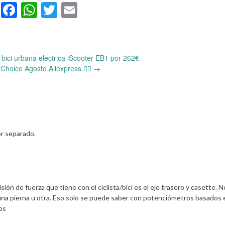
Facebook
WhatsApp
Twitter
Email
ici urbana electrica iScooter EB1 por 262€
Choice Agosto Aliexpress.🚴‍♀️
→
or separado.
sión de fuerza que tiene con el ciclista/bici es el eje trasero y casette. N
de una pierna u otra. Eso solo se puede saber con potenciómetros basados 
os