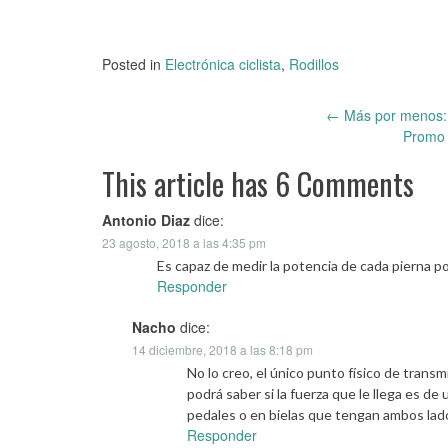
Posted in
Electrónica ciclista
,
Rodillos
←
Más por menos: b
Post
Promo 
navigation
This article has 6 Comments
Antonio Diaz
dice:
23 agosto, 2018 a las 4:35 pm
Es capaz de medir la potencia de cada pierna p
Responder
Nacho
dice:
14 diciembre, 2018 a las 8:18 pm
No lo creo, el único punto físico de transmi
podrá saber si la fuerza que le llega es 
pedales o en bielas que tengan ambos lad
Responder