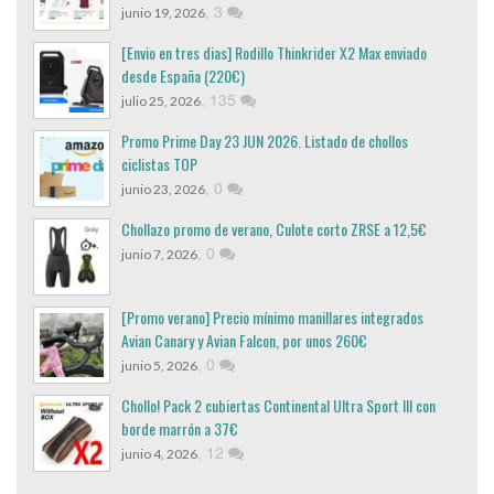
,
3
junio 19, 2026
[Envio en tres dias] Rodillo Thinkrider X2 Max enviado
desde España (220€)
,
135
julio 25, 2026
Promo Prime Day 23 JUN 2026. Listado de chollos
ciclistas TOP
,
0
junio 23, 2026
Chollazo promo de verano, Culote corto ZRSE a 12,5€
,
0
junio 7, 2026
[Promo verano] Precio mínimo manillares integrados
Avian Canary y Avian Falcon, por unos 260€
,
0
junio 5, 2026
Chollo! Pack 2 cubiertas Continental Ultra Sport III con
borde marrón a 37€
,
12
junio 4, 2026