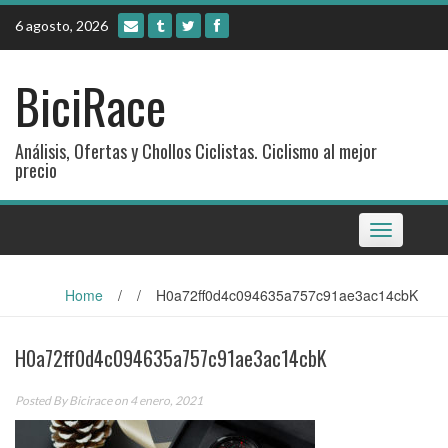
Skip
6 agosto, 2026
to
content
BiciRace
Análisis, Ofertas y Chollos Ciclistas. Ciclismo al mejor
precio
Toggle
navigation
Home
/
/
H0a72ff0d4c094635a757c91ae3ac14cbK
H0a72ff0d4c094635a757c91ae3ac14cbK
Posted By
Bicirace
on 4 enero, 2021